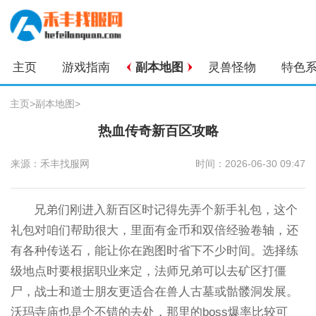
主页
游戏指南
副本地图
灵兽怪物
特色
主页
>
副本地图
>
热血传奇新百区攻略
来源：禾丰找服网
时间：2026-06-30 09:47
兄弟们刚进入新百区时记得先弄个新手礼包，这个
礼包对咱们帮助很大，里面有金币和双倍经验卷轴，还
有各种传送石，能让你在跑图时省下不少时间。选择练
级地点时要根据职业来定，法师兄弟可以去矿区打僵
尸，战士和道士朋友更适合在兽人古墓或骷髅洞发展。
沃玛寺庙也是个不错的去处，那里的boss爆率比较可